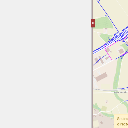
Seules
direct